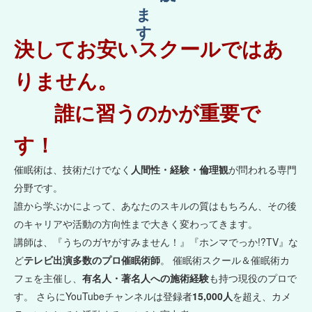
決してお安いスクールではあ
りません。
誰に習うのかが重要で
す！
催眠術は、技術だけでなく
人間性・経験・倫理観
が問われる専門
分野です。
誰から学ぶかによって、あなたのスキルの質はもちろん、その後
のキャリアや活動の方向性まで大きく変わってきます。
講師は、『うちのガヤがすみません！』『ホンマでっか!?TV』な
ど
テレビ出演多数のプロ催眠術師
。 催眠術スクール＆催眠術カ
フェを主催し、
有名人・著名人への施術経験
も持つ現役のプロで
す。 さらにYouTubeチャンネルは登録者
15,000人
を超え、カメ