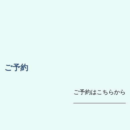
[!% if (image.url!="") { %]
[!% } %]
[%title%]
ご予約
ご予約はこちらから