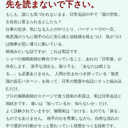
先を読まないで下さい。
もしも、誰にも気づかれないまま、日常会話の中で「場の空気」
を自在に変えられるとしたら？
仕事の交渉、気になる人とのやりとり、パーティーでの一言。
無意識のうちに相手の心に安心感と信頼感を植えつけ、気がつけ
ば物事が思い通りに動いている。
映画みたいな話ですが、これは実話です。
ショーの催眠術師が舞台でやっていること、あれの「日常版」が
存在します。 派手な演出も、振り子も、「あなたは眠くな
る…」も必要ありません。 人間が生まれつき持っている「無意
識の反応パターン」を知って、日常の態度や会話にそっと組み込
むだけ。
プロの催眠術師がステージで使う技術の本質は、実は日常会話と
地続きです。 違いは「知っているか、知らないか」だけ。
よく誤解されていますが、催眠術は「かける」ものでも「操る」
ものでもありません。 相手の心を尊重しながら、自然な流れの
中で選択や行動がそっと変わっていく状態をつくる技術です。