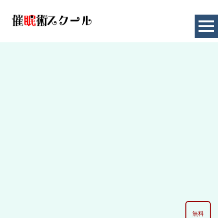
イメージトレーニング
HOME
|
お知らせ
|
template.list
[%article_list_start%]
[%category%]
[!% if (image.url!="") { %]
[!% } %]
[%article_date_notime_dot%] [%new:new%]
[%title%]
無料