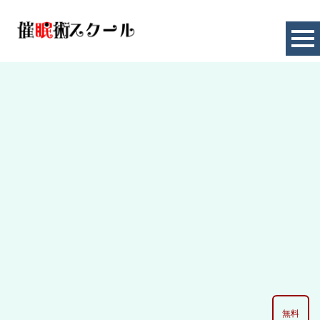
催眠術スクール
HOME
|
お知らせ
|
template.list
[%article_list_start%]
[%category%]
[!% if (image.url!="") { %]
[!% } %]
[%article_date_notime_dot%] [%new:new%]
[%title%]
無料