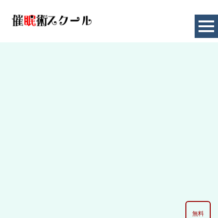
引き寄せ
HOME
|
お知らせ
|
template.list
[%article_list_start%]
[%category%]
[!% if (image.url!="") { %]
[!% } %]
[%article_date_notime_dot%] [%new:new%]
[%title%]
無料