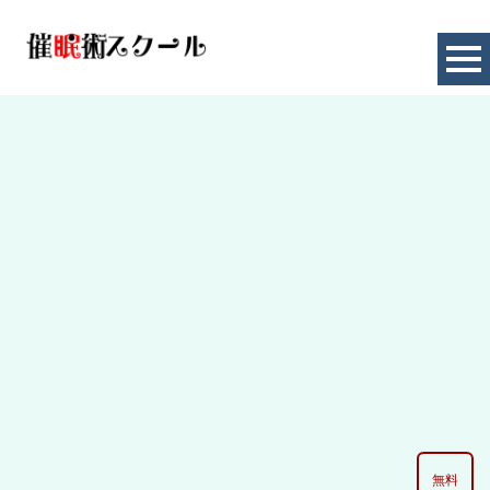
経営者
HOME
|
お知らせ
|
template.list
[%article_list_start%]
[%category%]
[!% if (image.url!="") { %]
[!% } %]
[%article_date_notime_dot%] [%new:new%]
[%title%]
無料