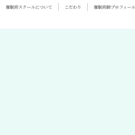
催眠術スクールについて
こだわり
催眠術師プロフィー
お知らせ
[%list_start%]