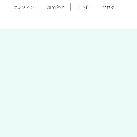
ル
オンライン
お問合せ
ご予約
ブログ
HOME
|
お知らせ
|
template.detail