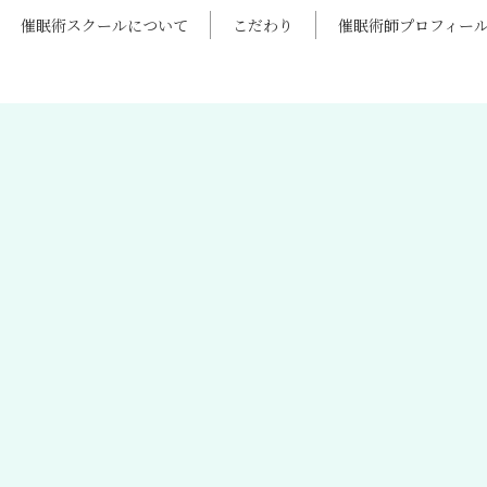
催眠術スクールについて
こだわり
催眠術師プロフィー
お知らせ
[%list_start%]