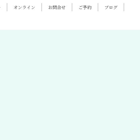
ル
オンライン
お問合せ
ご予約
ブログ
HOME
|
お知らせ
|
template.detail