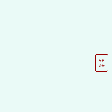
[%list_start%]
無料
診断
[%list_end%]
[%article%]
[%tags%]