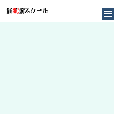
お知らせ
HOME
|
お知らせ
|
template.detail
[%title%]
[%article_date_notime_dot%]
[%lead%]
[%category%]