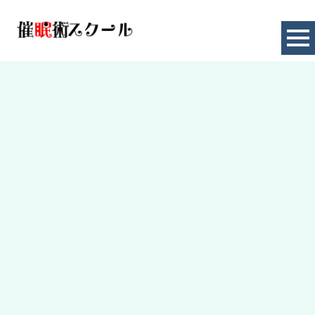
お知らせ
HOME
|
お知らせ
|
template.detail
[%title%]
[%article_date_notime_dot%]
[%lead%]
[%category%]