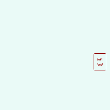
[%list_start%]
無料
診断
[%list_end%]
[%article%]
[%tags%]