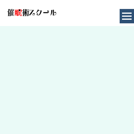
お知らせ
HOME
|
お知らせ
|
template.detail
[%title%]
[%article_date_notime_dot%]
[%lead%]
[%category%]