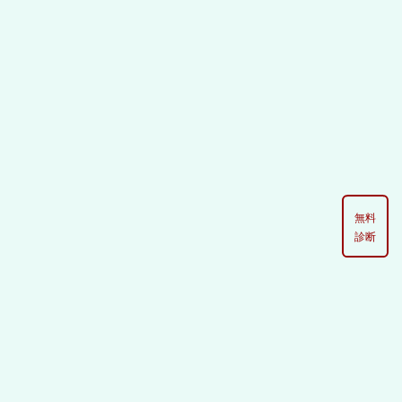
[%list_start%]
無料
診断
[%list_end%]
[%article%]
[%tags%]