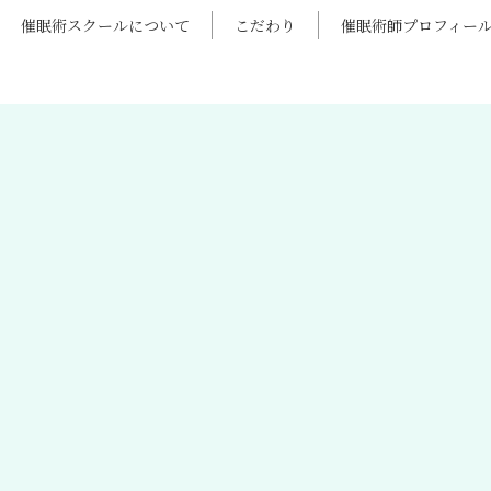
催眠術スクールについて
こだわり
催眠術師プロフィー
お知らせ
[%list_start%]