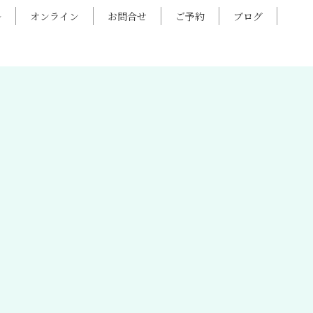
ル
オンライン
お問合せ
ご予約
ブログ
HOME
|
お知らせ
|
template.detail