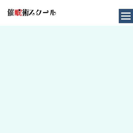
お知らせ
HOME
|
お知らせ
|
template.detail
[%title%]
[%article_date_notime_dot%]
[%lead%]
[%category%]