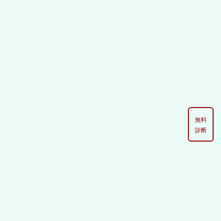
[%list_start%]
無料
診断
[%list_end%]
[%article%]
[%tags%]