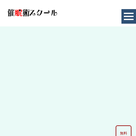
SEX
HOME
|
お知らせ
|
template.list
[%article_list_start%]
[%category%]
[!% if (image.url!="") { %]
[!% } %]
[%article_date_notime_dot%] [%new:new%]
[%title%]
無料